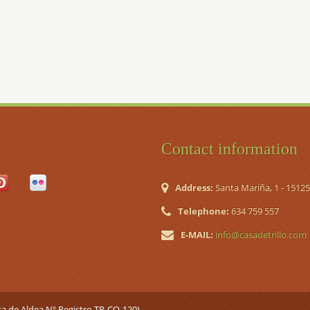
Contact information
Address:
Santa Mariña, 1 - 1512
Telephone:
634 759 557
E-MAIL:
info@casadetrillo.com
sa de Aldea Nº Registro TR-CO-120)