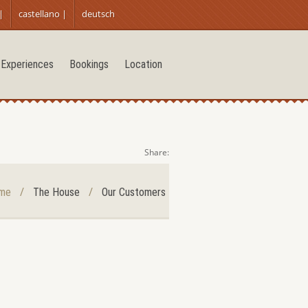
|
castellano |
deutsch
Experiences
Bookings
Location
Share:
/
/
me
The House
Our Customers