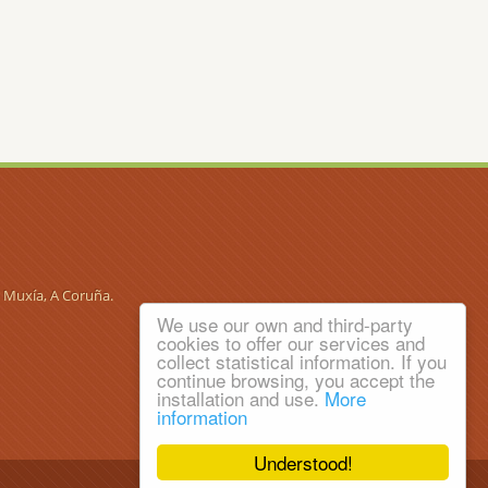
5 Muxía, A Coruña.
We use our own and third-party
cookies to offer our services and
collect statistical information. If you
continue browsing, you accept the
installation and use.
More
information
Understood!