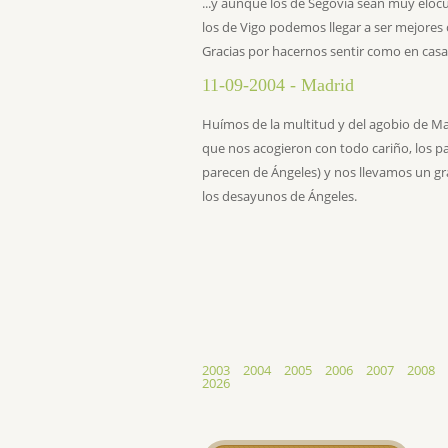
...y aunque los de Segovia sean muy elocu
los de Vigo podemos llegar a ser mejores c
Gracias por hacernos sentir como en casa
11-09-2004 - Madrid
Huí­mos de la multitud y del agobio de M
que nos acogieron con todo cariño, los p
parecen de Ángeles) y nos llevamos un g
los desayunos de Ángeles.
2003
2004
2005
2006
2007
2008
2026