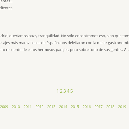
entes...
lientes.
adrid, querí­amos paz y tranquilidad. No sólo encontramos eso, sino que t
aisajes más maravillosos de España, nos deleitaron con la mejor gastronomí­
rato recuerdo de estos hermosos parajes, pero sobre todo de sus gentes. G
1
2
3
4
5
2009
2010
2011
2012
2013
2014
2015
2016
2017
2018
2019