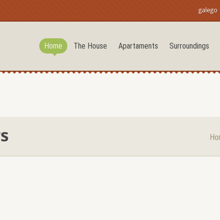
galego 
Home
The House
Apartaments
Surroundings
s
Ho