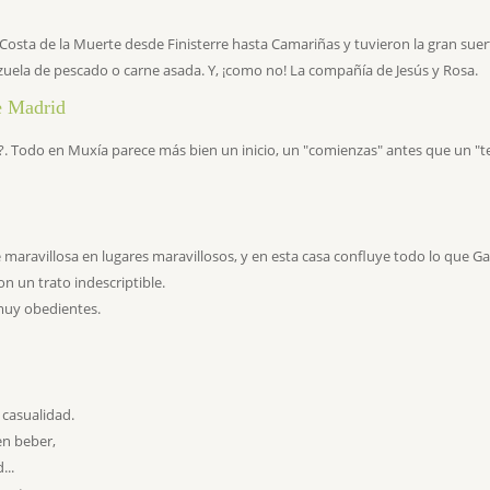
a Costa de la Muerte desde Finisterre hasta Camariñas y tuvieron la gran suer
uela de pescado o carne asada. Y, ¡como no! La compañí­a de Jesús y Rosa.
e Madrid
al?. Todo en Muxía parece más bien un inicio, un "comienzas" antes que un "t
te maravillosa en lugares maravillosos, y en esta casa confluye todo lo que Ga
 un trato indescriptible.
muy obedientes.
 casualidad.
n beber,
...