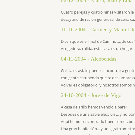
06-12-2004 - Marí­a, Juan y Lola
Cuatro parejas y cuatro niñas visitaron l
desayuno de ración generosa, de cena caz
11-11-2004 - Carmen y Maurel d
Dicen que es el final de Camino ...¿de cu
Acogedora, cálida, esta casa es un hogar.
04-11-2004 - Alcobendas
Galicia es así­, te puedes encontrar a gen
con gente estupenda que te deslumbra con
Volver es obligatorio, y nosotros somos 
24-10-2004 - Jorge de Vigo
A casa de Trillo hemos venido a parar
Después de una sabia elección ... y no por
Aquí­ hemos encontrado buen comer, bue
Una gran habitación... y una grata amistad