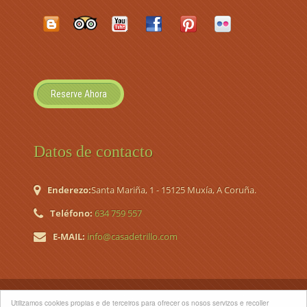
Reserve Ahora
Datos de contacto
Enderezo:
Santa Mariña, 1 - 15125 Muxía, A Coruña.
Teléfono:
634 759 557
E-MAIL:
info@casadetrillo.com
© 2026 Casa de Trillo. Casa de Aldea Nº Registro TR-CO-120
Utilizamos cookies propias e de terceiros para ofrecer os nosos servizos e recoller