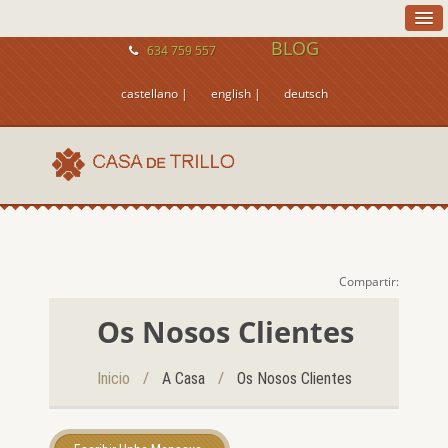
BLOG
634 759 557
castellano |
english |
deutsch
Compartir:
Os Nosos Clientes
/
/
Inicio
A Casa
Os Nosos Clientes