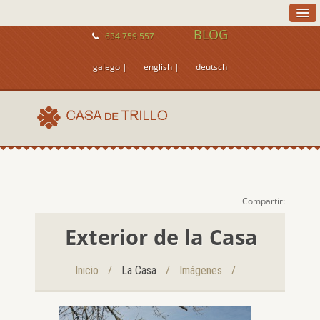
BLOG
634 759 557
galego |
english |
deutsch
Compartir:
Exterior de la Casa
/
/
/
Inicio
La Casa
Imágenes